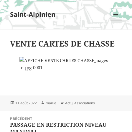
Saint-Alpinien
MENU
ET
WIDGETS
VENTE CARTES DE CHASSE
Publié
11 août 2022
Auteur
mairie
Catégories
Actu
,
Associations
le
Navigation
PRÉCÉDENT
de
PASSAGE EN RESTRICTION NIVEAU
Article
l'article
MAXIMAL