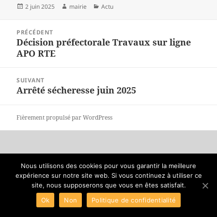
Publié
2 juin 2025
Auteur
mairie
Catégories
Actu
le
Navigation
PRÉCÉDENT
de
Décision préfectorale Travaux sur ligne
Article
l'article
APO RTE
précédent :
SUIVANT
Arrêté sécheresse juin 2025
Article
suivant :
Fièrement propulsé par WordPress
Nous utilisons des cookies pour vous garantir la meilleure
expérience sur notre site web. Si vous continuez à utiliser ce
site, nous supposerons que vous en êtes satisfait.
Ok
Non
Politique de confidentialité