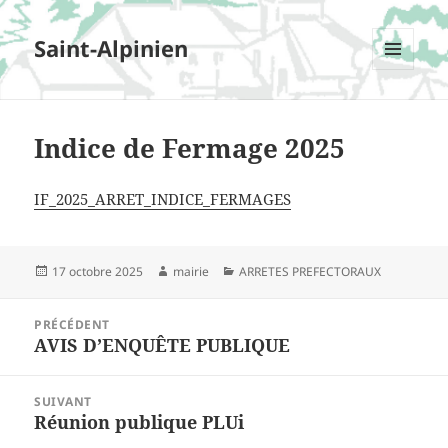
Saint-Alpinien
MENU
ET
WIDGETS
Indice de Fermage 2025
IF_2025_ARRET_INDICE_FERMAGES
Publié
17 octobre 2025
Auteur
mairie
Catégories
ARRETES PREFECTORAUX
le
Navigation
PRÉCÉDENT
de
AVIS D’ENQUÊTE PUBLIQUE
Article
l'article
précédent :
SUIVANT
Réunion publique PLUi
Article
suivant :